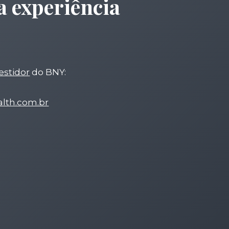
a experiência
estidor
do BNY:
lth.com.br